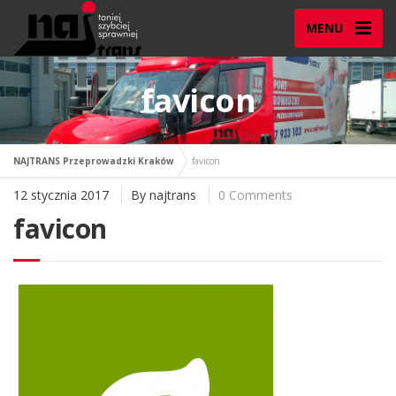
MENU
favicon
NAJTRANS Przeprowadzki Kraków
favicon
12 stycznia 2017
By
najtrans
0 Comments
favicon