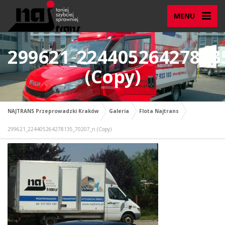
MENU
299621_22440526427813
(Copy)
NAJTRANS Przeprowadzki Kraków
Galeria
Flota Najtrans
299621_224405264278135_70207_n (Copy)