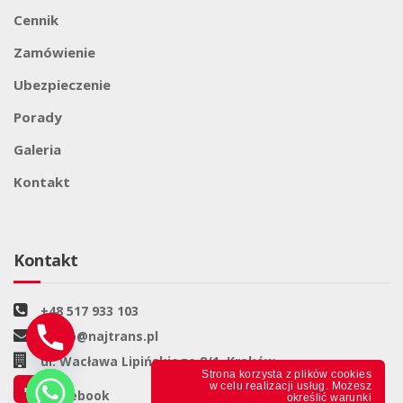
Cennik
Zamówienie
Ubezpieczenie
Porady
Galeria
Kontakt
Kontakt
+48 517 933 103
biuro@najtrans.pl
ul. Wacława Lipińskiego 8/1, Kraków
Strona korzysta z plików cookies
w celu realizacji usług. Możesz
Facebook
określić warunki