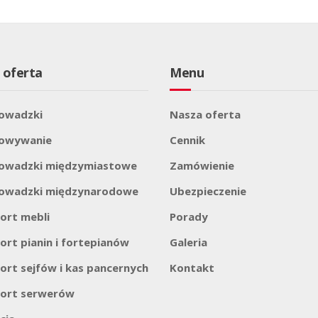
 oferta
Menu
owadzki
Nasza oferta
howywanie
Cennik
owadzki międzymiastowe
Zamówienie
owadzki międzynarodowe
Ubezpieczenie
ort mebli
Porady
ort pianin i fortepianów
Galeria
ort sejfów i kas pancernych
Kontakt
ort serwerów