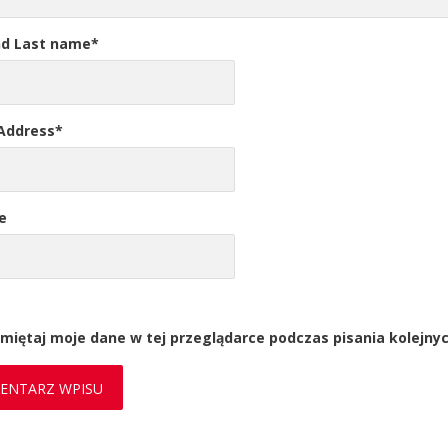
nd Last name
*
 Address
*
e
miętaj moje dane w tej przeglądarce podczas pisania kolejny