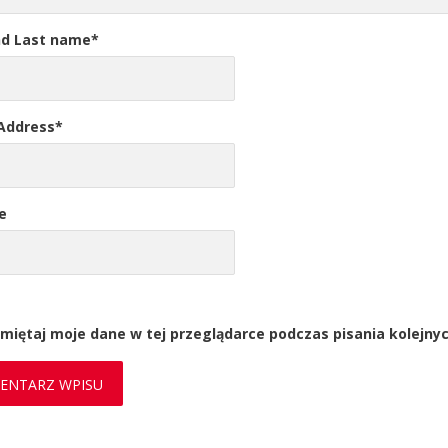
nd Last name
*
 Address
*
e
miętaj moje dane w tej przeglądarce podczas pisania kolejny