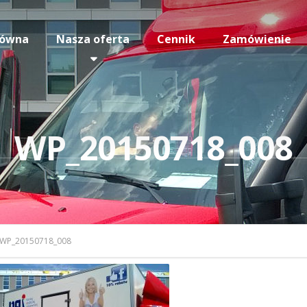
łówna
Nasza oferta
Cennik
Zamówienie
WP_20150718_008
WP_20150718_008