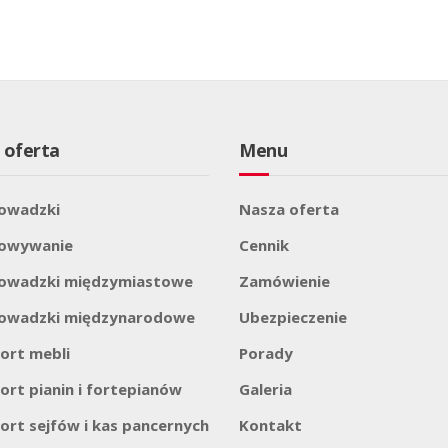
 oferta
Menu
owadzki
Nasza oferta
howywanie
Cennik
owadzki międzymiastowe
Zamówienie
owadzki międzynarodowe
Ubezpieczenie
ort mebli
Porady
ort pianin i fortepianów
Galeria
ort sejfów i kas pancernych
Kontakt