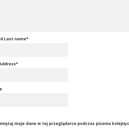
nd Last name
*
 Address
*
e
miętaj moje dane w tej przeglądarce podczas pisania kolejny