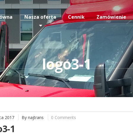
łówna
Nasza oferta
Cennik
Zamówienie
logo3-1
ca 2017
By
najtrans
0 Comments
o3-1