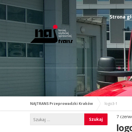
Strona g
NAJTRANS Przeprowadzki Kraków
logo3-1
7 czerw
log