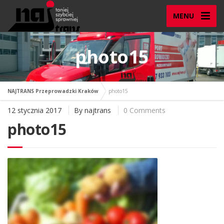
MENU
photo15
NAJTRANS Przeprowadzki Kraków
photo15
12 stycznia 2017
By
najtrans
0 Comments
photo15