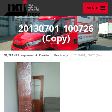
MENU
20130701_100726
(Copy)
NAJTRANS Przeprowadzki Kraków
Realizacje
20130701_100726 (Copy)