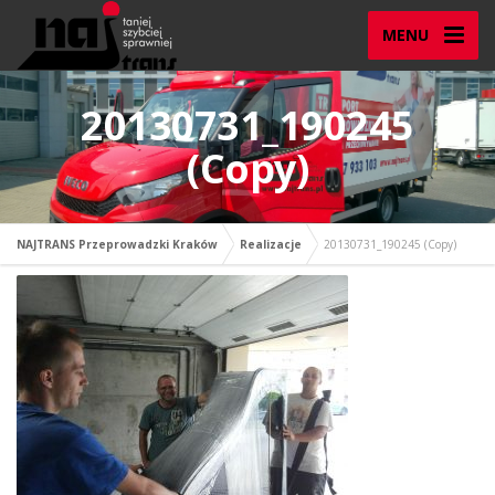
MENU
20130731_190245
(Copy)
NAJTRANS Przeprowadzki Kraków
Realizacje
20130731_190245 (Copy)