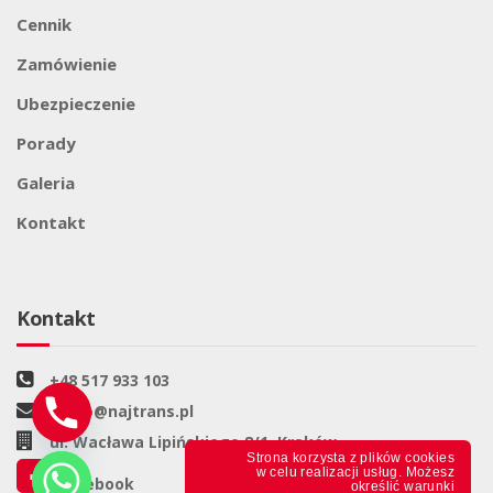
Cennik
Zamówienie
Ubezpieczenie
Porady
Galeria
Kontakt
Kontakt
+48 517 933 103
biuro@najtrans.pl
ul. Wacława Lipińskiego 8/1, Kraków
Strona korzysta z plików cookies
w celu realizacji usług. Możesz
Facebook
określić warunki