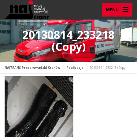
MENU
20130814_233218
(Copy)
NAJTRANS Przeprowadzki Kraków
Realizacje
20130814_233218 (Copy)