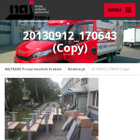
MENU
20130912_170643
(Copy)
NAJTRANS Przeprowadzki Kraków
Realizacje
20130912_170643 (Copy)