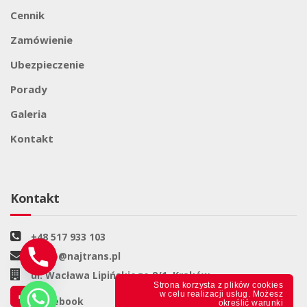
Cennik
Zamówienie
Ubezpieczenie
Porady
Galeria
Kontakt
Kontakt
+48 517 933 103
biuro@najtrans.pl
ul. Wacława Lipińskiego 8/1, Kraków
Strona korzysta z plików cookies
w celu realizacji usług. Możesz
Facebook
określić warunki