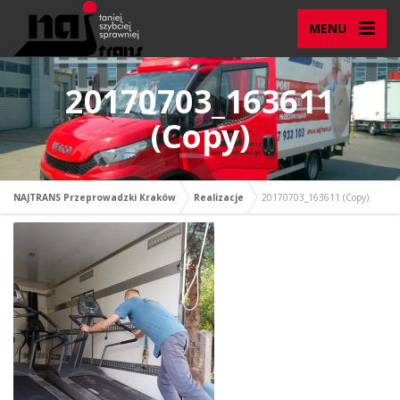
MENU
20170703_163611
(Copy)
NAJTRANS Przeprowadzki Kraków
Realizacje
20170703_163611 (Copy)