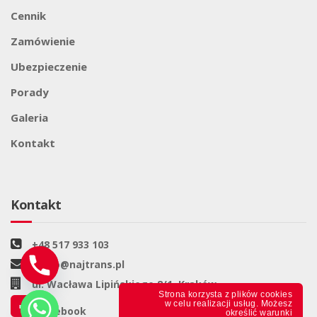
Cennik
Zamówienie
Ubezpieczenie
Porady
Galeria
Kontakt
Kontakt
+48 517 933 103
biuro@najtrans.pl
ul. Wacława Lipińskiego 8/1, Kraków
Strona korzysta z plików cookies
w celu realizacji usług. Możesz
Facebook
określić warunki