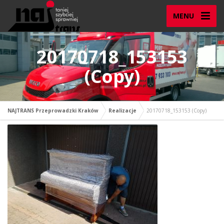
MENU
20170718_153153
(Copy)
NAJTRANS Przeprowadzki Kraków
Realizacje
20170718_153153 (Copy)