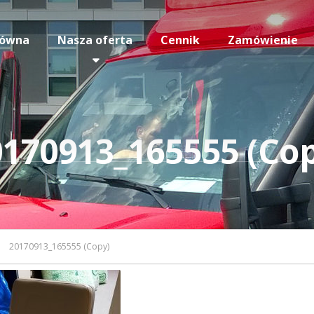
łówna
Nasza oferta
Cennik
Zamówienie
170913_165555 (Co
20170913_165555 (Copy)