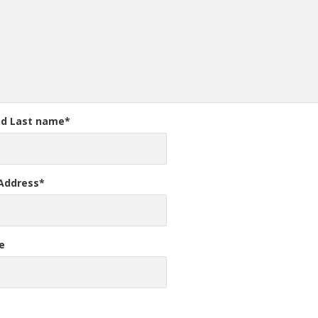
nd Last name
*
 Address
*
e