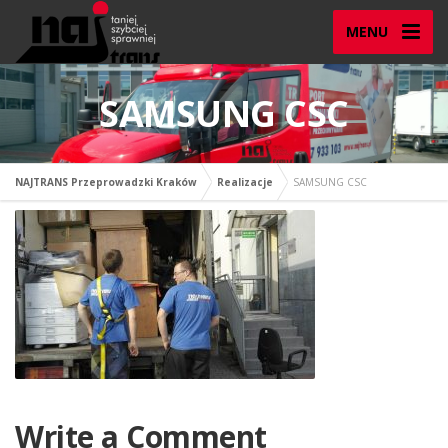
MENU
SAMSUNG CSC
NAJTRANS Przeprowadzki Kraków
Realizacje
SAMSUNG CSC
Write a Comment