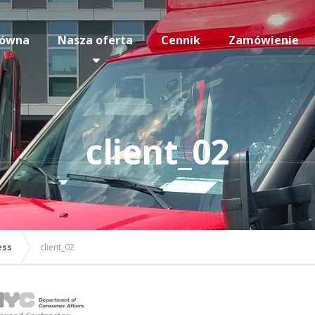
łówna
Nasza oferta
Cennik
Zamówienie
client_02
ess
client_02