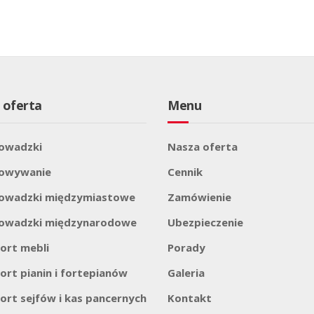
 oferta
Menu
owadzki
Nasza oferta
howywanie
Cennik
owadzki międzymiastowe
Zamówienie
owadzki międzynarodowe
Ubezpieczenie
ort mebli
Porady
ort pianin i fortepianów
Galeria
ort sejfów i kas pancernych
Kontakt