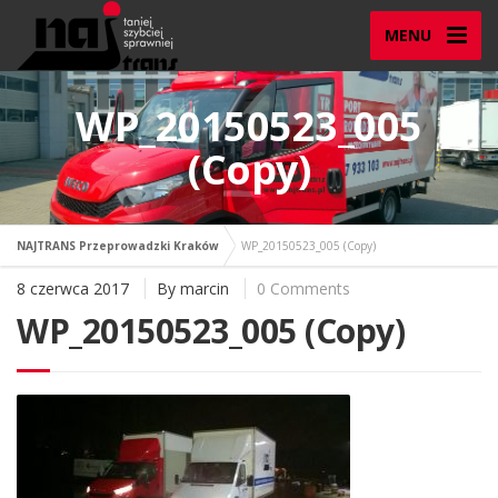
MENU
WP_20150523_005
(Copy)
NAJTRANS Przeprowadzki Kraków
WP_20150523_005 (Copy)
8 czerwca 2017
By
marcin
0 Comments
WP_20150523_005 (Copy)