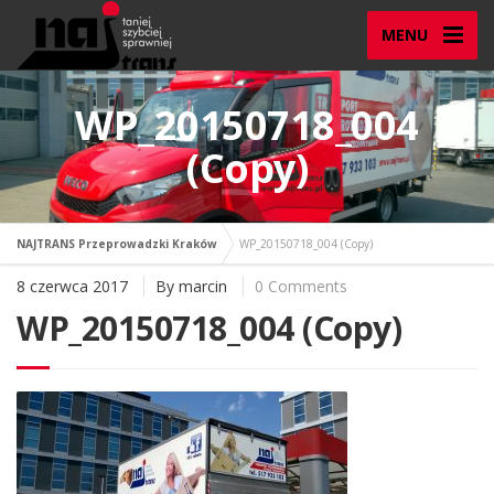
MENU
WP_20150718_004
(Copy)
NAJTRANS Przeprowadzki Kraków
WP_20150718_004 (Copy)
8 czerwca 2017
By
marcin
0 Comments
WP_20150718_004 (Copy)